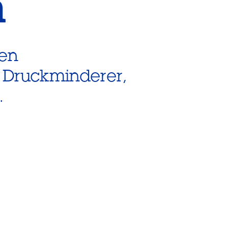
n
hen
m Druckminderer,
.