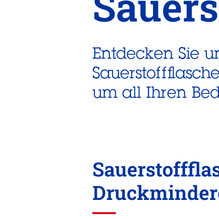
Sauers
Entdecken Sie u
Sauerstoffflasc
um all Ihren Be
Sauerstofffla
Druckminder