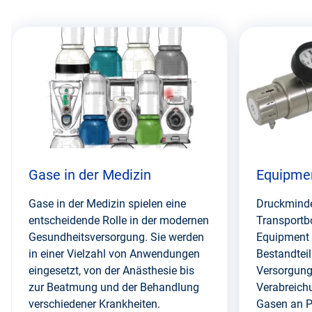
Diesen
Abschnitt
überspringen
Gase in der Medizin
Equipme
Gase in der Medizin spielen eine
Druckminde
entscheidende Rolle in der modernen
Transportb
Gesundheitsversorgung. Sie werden
Equipment i
in einer Vielzahl von Anwendungen
Bestandtei
eingesetzt, von der Anästhesie bis
Versorgung.
zur Beatmung und der Behandlung
Verabreich
verschiedener Krankheiten.
Gasen an Pa