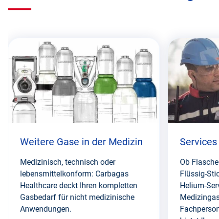
Diesen
Abschnitt
überspringen
Weitere Gase in der Medizin
Services
Medizinisch, technisch oder
Ob Flasche
lebensmittelkonform: Carbagas
Flüssig-Sti
Healthcare deckt Ihren kompletten
Helium-Serv
Gasbedarf für nicht medizinische
Medizingas
Anwendungen.
Fachpersona