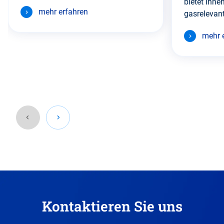
bietet Ihnen
mehr erfahren
gasrelevant
mehr 
Gehen
Sie
zurück
vor
diesen
Kontaktieren Sie uns
Abschnitt.