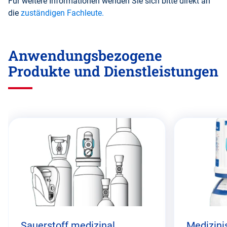
Für weitere Informationen wenden Sie sich bitte direkt an
die
zuständigen Fachleute.
Anwendungsbezogene
Produkte und Dienstleistungen
Diesen
Abschnitt
überspringen
Sauerstoff medizinal
Medizini