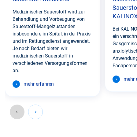
Sauersto
Medizinischer Sauerstoff wird zur
KALINO
Behandlung und Vorbeugung von
Sauerstoff-Mangelzuständen
Bei KALINO
insbesondere im Spital, in der Praxis
ein verschr
und im Rettungsdienst angewendet.
Gasgemisch
Je nach Bedarf bieten wir
anxiolytisc
medizinischen Sauerstoff in
Anwendung
verschiedenen Versorgungsformen
Fachperson
an.
mehr 
mehr erfahren
Gehen