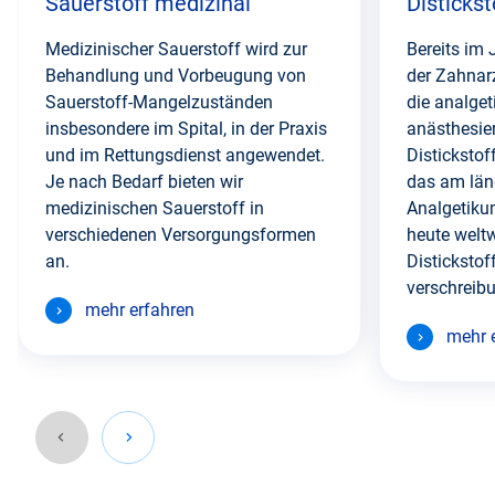
Sauerstoff medizinal
Distickst
Medizinischer Sauerstoff wird zur
Bereits im
Behandlung und Vorbeugung von
der Zahnar
Sauerstoff-Mangelzuständen
die analge
insbesondere im Spital, in der Praxis
anästhesie
und im Rettungsdienst angewendet.
Distickstof
Je nach Bedarf bieten wir
das am län
medizinischen Sauerstoff in
Analgetiku
verschiedenen Versorgungsformen
heute weltw
an.
Distickstof
verschreibu
mehr erfahren
mehr 