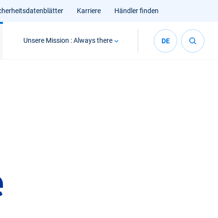
cherheitsdatenblätter
Karriere
Händler finden
Unsere Mission : Always there
DE
e