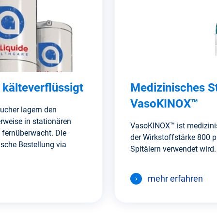
kälteverflüssigt
Medizinisches S
VasoKINOX™
aucher lagern den
rweise in stationären
VasoKINOX™ ist medizini
d fernüberwacht. Die
der Wirkstoffstärke 800 
sche Bestellung via
Spitälern verwendet wird.
mehr erfahren