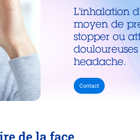
L'inhalation 
moyen de pre
stopper ou att
douloureuses 
headache.
Contact
re de la face