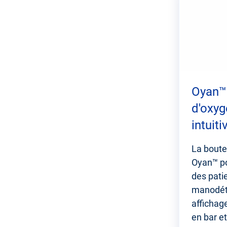
section
Oyan™ 
d'oxyg
intuiti
La boute
Oyan™ po
des pati
manodéte
affichag
en bar et