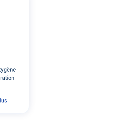
oxygène
ration
lus