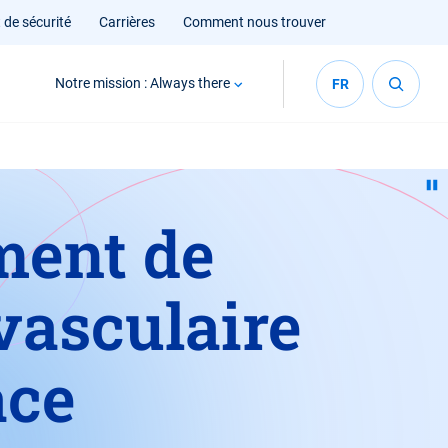
 de sécurité
Carrières
Comment nous trouver
Notre mission : Always there
FR
ment de
 vasculaire
ace