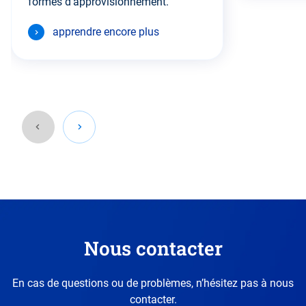
formes d'approvisionnement.
apprendre encore plus
Retournez
à
la
section
précédente.
Nous contacter
En cas de questions ou de problèmes, n’hésitez pas à nous
contacter.