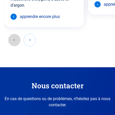
appre
d’argon.
apprendre encore plus
Retournez
à
la
section
précédente.
Nous contacter
En cas de questions ou de problèmes, n’hésitez pas à nous
contacter.