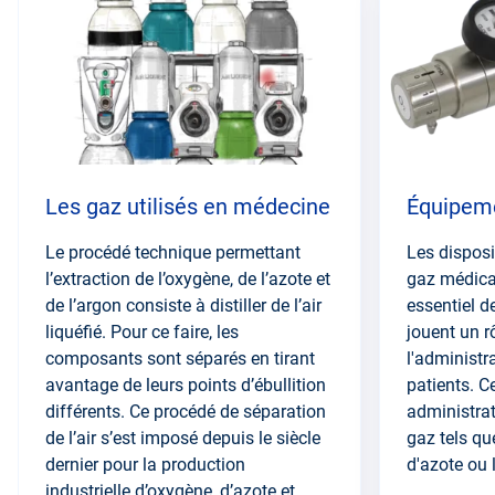
section
Les gaz utilisés en médecine
Équipem
Le procédé technique permettant
Les disposi
l’extraction de l’oxygène, de l’azote et
gaz médica
de l’argon consiste à distiller de l’air
essentiel d
liquéfié. Pour ce faire, les
jouent un r
composants sont séparés en tirant
l'administr
avantage de leurs points d’ébullition
patients. 
différents. Ce procédé de séparation
administrat
de l’air s’est imposé depuis le siècle
gaz tels qu
dernier pour la production
d'azote ou l
industrielle d’oxygène, d’azote et