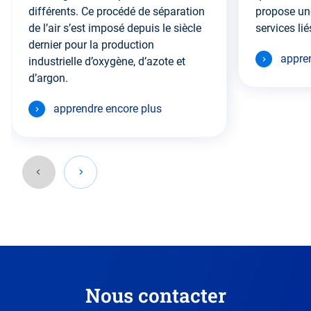
différents. Ce procédé de séparation
propose un
de l’air s’est imposé depuis le siècle
services li
dernier pour la production
appre
industrielle d’oxygène, d’azote et
d’argon.
apprendre encore plus
Retournez
à
la
section
précédente.
Nous contacter