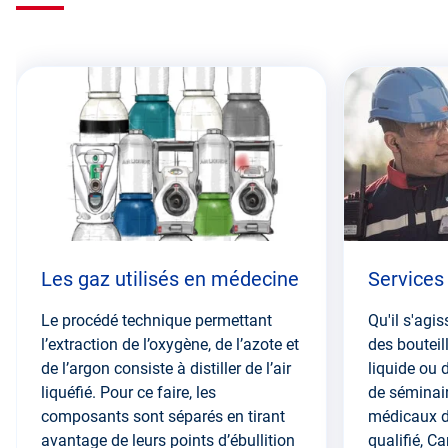
Passez
cette
section
Les gaz utilisés en médecine
Services
Le procédé technique permettant
Qu'il s'agi
l’extraction de l’oxygène, de l’azote et
des bouteil
de l’argon consiste à distiller de l’air
liquide ou 
liquéfié. Pour ce faire, les
de séminair
composants sont séparés en tirant
médicaux d
avantage de leurs points d’ébullition
qualifié, C