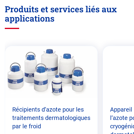
Produits et services liés aux
applications
Passez
cette
section
Récipients d’azote pour les
Appareil
traitements dermatologiques
l’azote p
par le froid
cryogéni